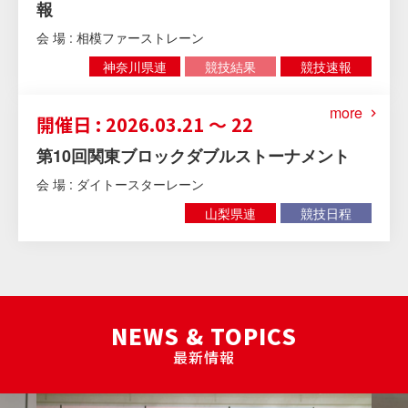
報
会 場 : 相模ファーストレーン
神奈川県連
競技結果
競技速報
more
開催日 : 2026.03.21 ～ 22
第10回関東ブロックダブルストーナメント
会 場 : ダイトースターレーン
山梨県連
競技日程
NEWS & TOPICS
最新情報