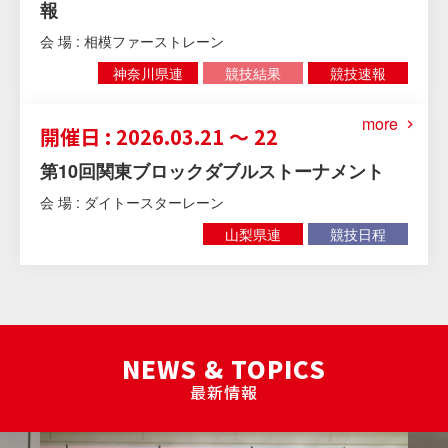
報
会 場 : 相模ファーストレーン
神奈川県連
競技結果
競技速報
more
開催日 : 2026.03.21 ～ 22
第10回関東ブロックダブルストーナメント
会 場 : ダイトースターレーン
山梨県連
競技日程
NEWS & TOPICS
最新情報